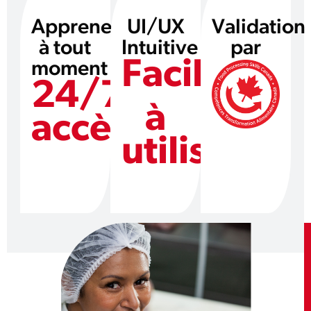
Apprenez
UI/UX
Validation
à tout
Intuitive
par
Facile
moment
24/7
à
accès
utiliser