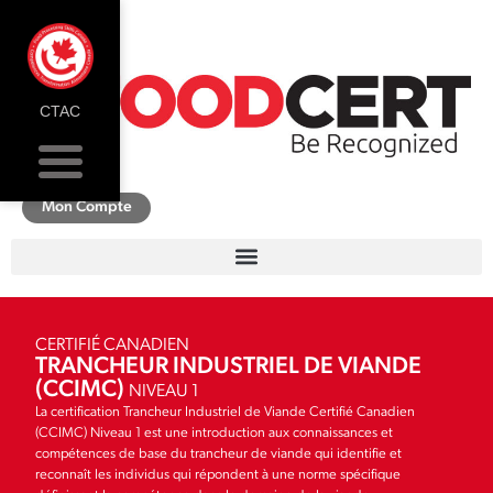
CTAC
Mon Compte
CERTIFIÉ CANADIEN
TRANCHEUR INDUSTRIEL DE VIANDE
(CCIMC)
NIVEAU 1
La certification Trancheur Industriel de Viande Certifié Canadien
(CCIMC) Niveau 1 est une introduction aux connaissances et
compétences de base du trancheur de viande qui identifie et
reconnaît les individus qui répondent à une norme spécifique