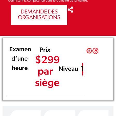
définissant la compétence dans le domaine de la viande.
DEMANDE DES
ORGANISATIONS
Examen
Prix
$299
d’une
1
heure
Niveau
par
siège